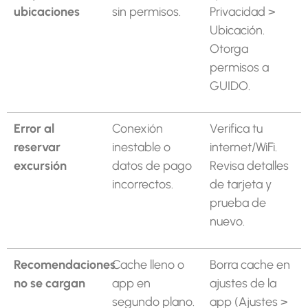
ubicaciones
sin permisos.
Privacidad >
Ubicación.
Otorga
permisos a
GUIDO.
Error al
Conexión
Verifica tu
reservar
inestable o
internet/WiFi.
excursión
datos de pago
Revisa detalles
incorrectos.
de tarjeta y
prueba de
nuevo.
Recomendaciones
Cache lleno o
Borra cache en
no se cargan
app en
ajustes de la
segundo plano.
app (Ajustes >