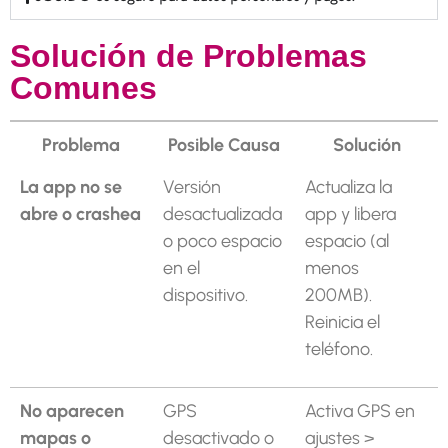
Solución de Problemas
Comunes
Problema
Posible Causa
Solución
La app no se
Versión
Actualiza la
abre o crashea
desactualizada
app y libera
o poco espacio
espacio (al
en el
menos
dispositivo.
200MB).
Reinicia el
teléfono.
No aparecen
GPS
Activa GPS en
mapas o
desactivado o
ajustes >