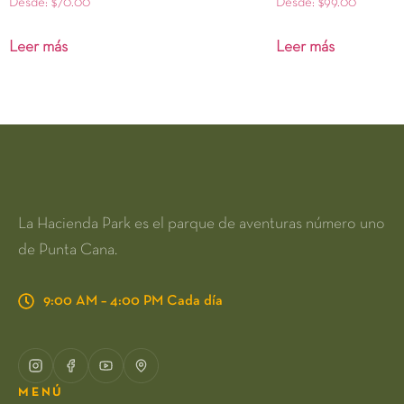
Desde:
$
70.00
Desde:
$
99.00
Leer más
Leer más
La Hacienda Park es el parque de aventuras número uno
de Punta Cana.
9:00 AM – 4:00 PM Cada día
MENÚ