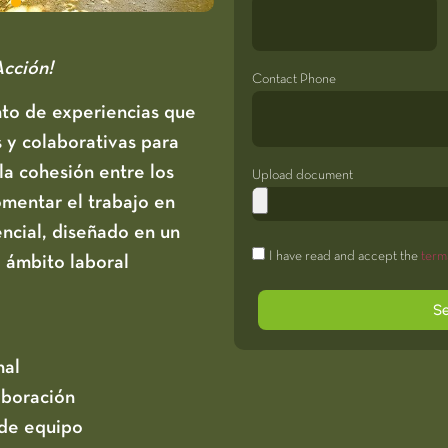
Acción!
Contact Phone
nto de experiencias que
s y colaborativas para
la cohesión entre los
Upload document
fomentar el trabajo en
ncial, diseñado en un
I have read and accept the
term
l ámbito laboral
S
nal
aboración
 de equipo