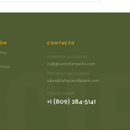
IÓN
CONTACTO
otos
ATENCIÓN A CLIENTES
cs@grupointerparks.com
amuya
INFORMACIÓN Y VENTA
sales@lahaciendapark.com
CONTÁCTANOS
+1 (809) 284-5141