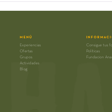
MENÚ
INFORMAC
Experiencias
Consigue tus f
Ofertas
Políticas
Grupos
Fundacion An
Actividades
Blog