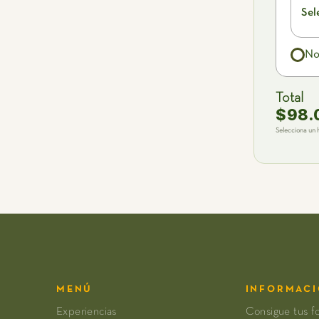
Sel
No
Total
$98.
Selecciona un 
MENÚ
INFORMAC
Experiencias
Consigue tus f