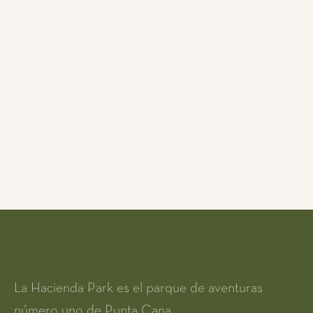
La Hacienda Park es el parque de aventuras
número uno de Punta Cana.