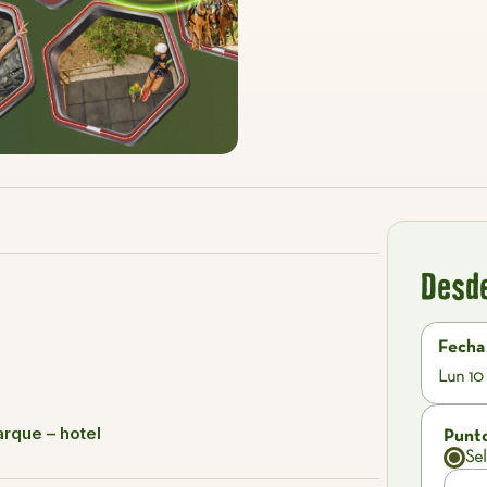
Desd
Fecha
Lun 10
arque – hotel
Punt
Se