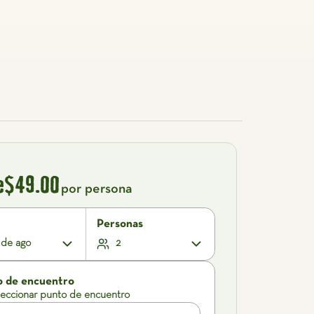
e
$49.00
por persona
Personas
 de ago
2
o de encuentro
leccionar punto de encuentro