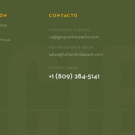
IÓN
CONTACTO
otos
ATENCIÓN A CLIENTES
cs@grupointerparks.com
amuya
INFORMACIÓN Y VENTA
sales@lahaciendapark.com
CONTÁCTANOS
+1 (809) 284-5141