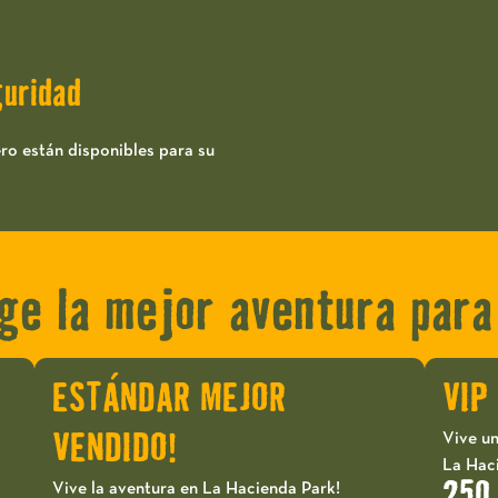
uridad
ero están disponibles para su
ige la mejor aventura para 
ESTÁNDAR MEJOR
VIP
Vive un
VENDIDO!
La Hac
250
Vive la aventura en La Hacienda Park!