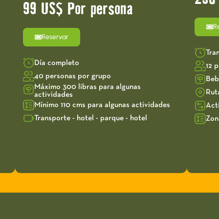
99 US$ Por persona
R
Reservar
Tra
Día completo
12 
40 personas por grupo
Beb
Máximo 300 libras para algunas
Rut
actividades
Mínimo 110 cms para algunas actividades
Act
Transporte - hotel - parque - hotel
Zon