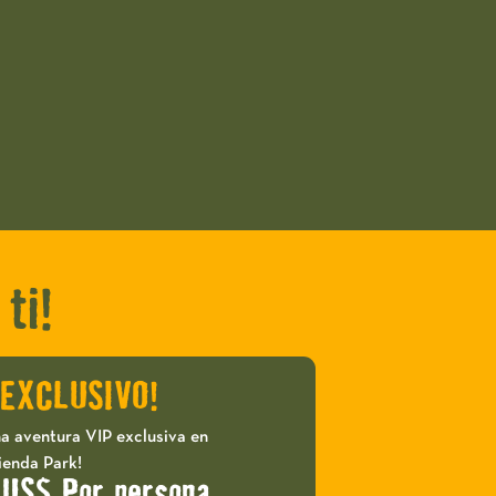
ti!
 EXCLUSIVO!
a aventura VIP exclusiva en
ienda Park!
 US$ Por persona