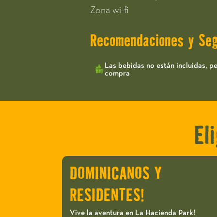
Zona wi-fi
Recomendaciones y Seg
Las bebidas no están incluidas, p
compra
El
DOMINICANOS Y
RESIDENTES!
Vive la aventura en La Hacienda Park!