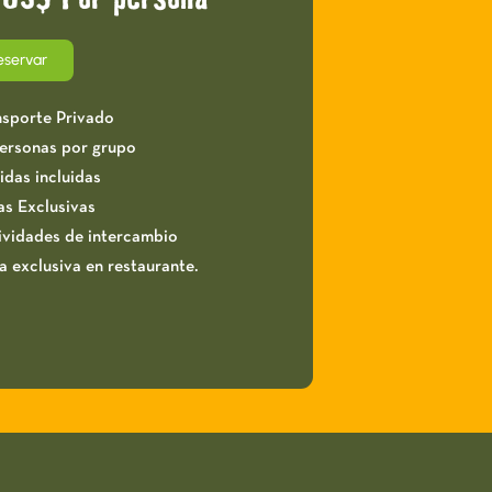
eservar
nsporte Privado
personas por grupo
idas incluidas
as Exclusivas
ividades de intercambio
a exclusiva en restaurante.