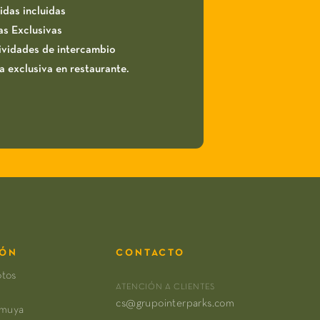
idas incluidas
as Exclusivas
ividades de intercambio
a exclusiva en restaurante.
IÓN
CONTACTO
otos
ATENCIÓN A CLIENTES
cs@grupointerparks.com
amuya