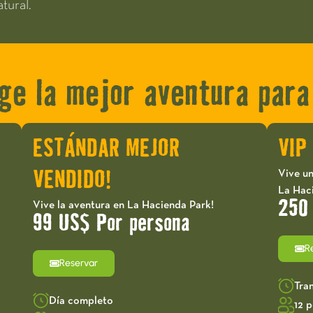
tural.
ige la mejor aventura para 
ESTÁNDAR MEJOR
VIP
Vive un
VENDIDO!
La Hac
250
Vive la aventura en La Hacienda Park!
99 US$ Por persona
R
Reservar
Tra
Día completo
12 