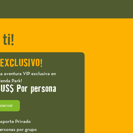
ti!
 EXCLUSIVO!
a aventura VIP exclusiva en
ienda Park!
 US$ Por persona
eservar
nsporte Privado
personas por grupo