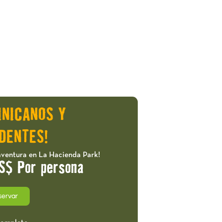
INICANOS Y
DENTES!
aventura en La Hacienda Park!
S$ Por persona
servar