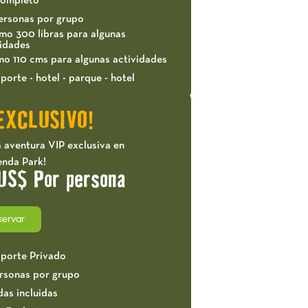
completo
ersonas por grupo
mo 300 libras para algunas
vidades
mo 110 cms para algunas actividades
porte - hotel - parque - hotel
EXCLUSIVO!
 aventura VIP exclusiva en
enda Park!
US$ Por persona
servar
sporte Privado
ersonas por grupo
das incluidas