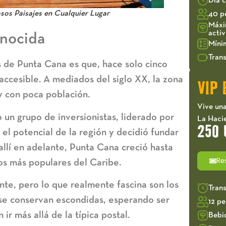
Día 
os Paisajes en Cualquier Lugar
40 p
Máxi
acti
onocida
Míni
Trans
s de Punta Cana es que, hace solo cinco
naccesible. A mediados del siglo XX, la zona
VIP 
y con poca población.
Vive una
 un grupo de inversionistas, liderado por
La Haci
250 
 el potencial de la región y decidió fundar
allí en adelante, Punta Cana creció hasta
Re
nos más populares del Caribe.
nte, pero lo que realmente fascina son los
Tran
 se conservan escondidas, esperando ser
12 p
ir más allá de la típica postal.
Bebi