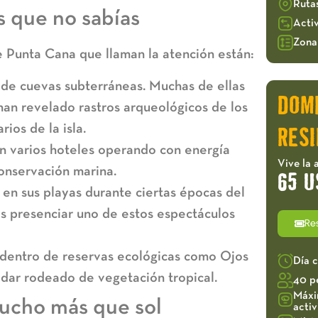
Ruta
 que no sabías
Acti
Zona 
e Punta Cana que llaman la atención están:
 de cuevas subterráneas. Muchas de ellas
DOM
han revelado rastros arqueológicos de los
rios de la isla.
RESI
on varios hoteles operando con energía
Vive la 
onservación marina.
65 U
 en sus playas durante ciertas épocas del
ías presenciar uno de estos espectáculos
Re
 dentro de reservas ecológicas como Ojos
Día 
dar rodeado de vegetación tropical.
40 p
Máxi
mucho más que sol
acti