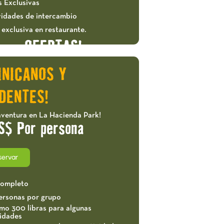
s Exclusivas
vidades de intercambio
exclusiva en restaurante.
OFERTAS!
INICANOS Y
DENTES!
aventura en La Hacienda Park!
S$ Por persona
servar
completo
ersonas por grupo
mo 300 libras para algunas
vidades