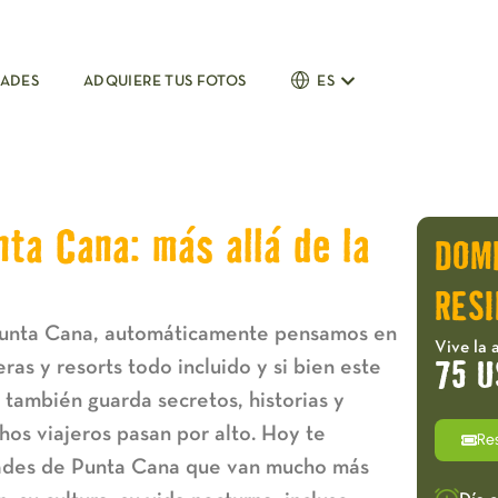
DADES
ADQUIERE TUS FOTOS
ES
ta Cana: más allá de la
DOM
RESI
unta Cana, automáticamente pensamos en
Vive la 
as y resorts todo incluido y si bien este
75 U
 también guarda secretos, historias y
os viajeros pasan por alto. Hoy te
Re
idades de Punta Cana que van mucho más