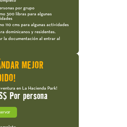
completo
ersonas por grupo
mo 300 libras para algunas
vidades
mo 110 cms para algunas actividades
ra dominicanos y residentes.
r la documentación al entrar al
ÁNDAR MEJOR
IDO!
aventura en La Hacienda Park!
S$ Por persona
servar