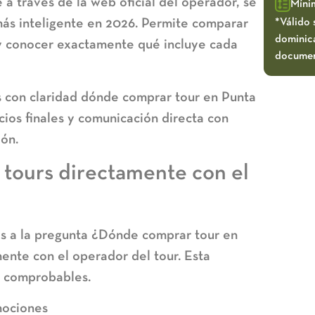
a través de la web oficial del operador, se
Míni
más inteligente en 2026. Permite comparar
*Válido 
dominica
 y conocer exactamente qué incluye cada
documen
 con claridad
dónde comprar tour en Punta
cios finales y comunicación directa con
ión.
 tours directamente con el
as a la pregunta
¿Dónde comprar tour en
ente con el operador del tour. Esta
y comprobables.
mociones