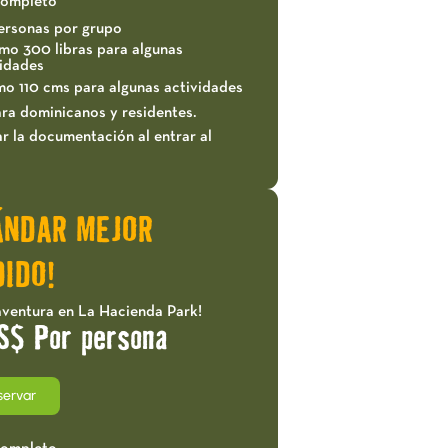
completo
ersonas por grupo
mo 300 libras para algunas
vidades
mo 110 cms para algunas actividades
ra dominicanos y residentes.
r la documentación al entrar al
ÁNDAR MEJOR
IDO!
aventura en La Hacienda Park!
S$ Por persona
servar