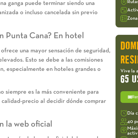
Ruta
una ganga puede terminar siendo una
Acti
nizada o incluso cancelada sin previo
Zona 
n Punta Cana? En hotel
DOM
l ofrece una mayor sensación de seguridad,
RESI
elevados. Esto se debe a las comisiones
ón, especialmente en hoteles grandes o
Vive la 
65 U
o siempre es la más conveniente para
Re
 calidad-precio al decidir
dónde comprar
Día 
40 p
 la web oficial
Máxi
acti