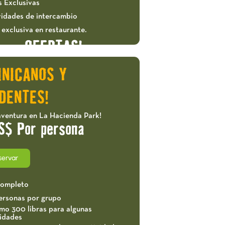
s Exclusivas
vidades de intercambio
exclusiva en restaurante.
OFERTAS!
INICANOS Y
DENTES!
aventura en La Hacienda Park!
S$ Por persona
servar
completo
ersonas por grupo
mo 300 libras para algunas
vidades