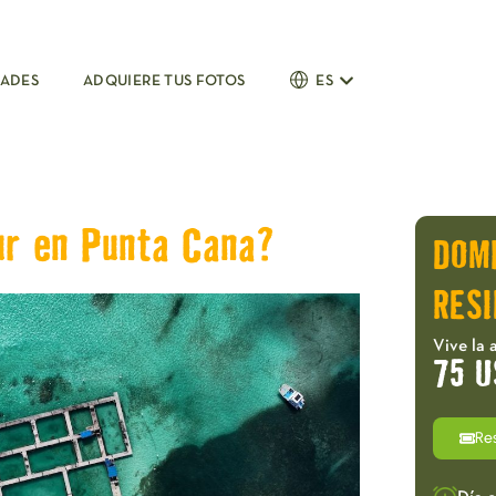
DADES
ADQUIERE TUS FOTOS
ES
ur en Punta Cana?
DOM
RESI
Vive la 
75 U
Re