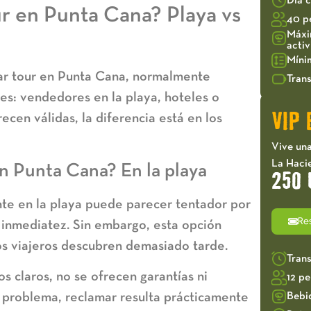
Día 
 en Punta Cana? Playa vs
40 p
Máxi
acti
Míni
r tour en Punta Cana
, normalmente
Trans
es: vendedores en la playa, hoteles o
cen válidas, la diferencia está en los
VIP 
Vive una
La Haci
 Punta Cana? En la playa
250 
te en la playa puede parecer tentador por
Re
la inmediatez. Sin embargo, esta opción
os viajeros descubren demasiado tarde.
Tran
s claros, no se ofrecen garantías ni
12 p
n problema, reclamar resulta prácticamente
Bebi