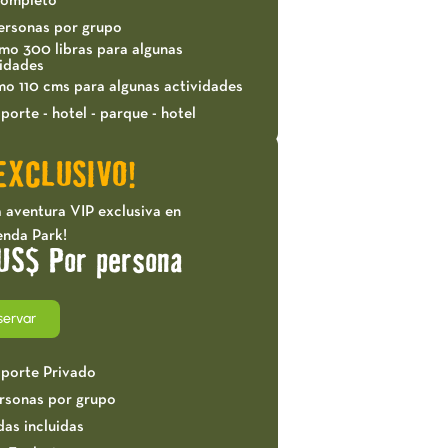
completo
ersonas por grupo
mo 300 libras para algunas
vidades
mo 110 cms para algunas actividades
porte - hotel - parque - hotel
EXCLUSIVO!
 aventura VIP exclusiva en
enda Park!
US$ Por persona
servar
sporte Privado
ersonas por grupo
das incluidas