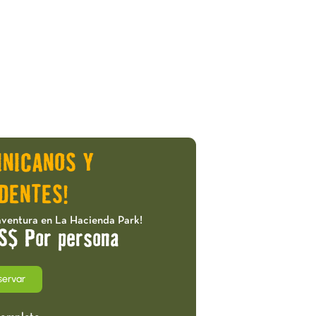
INICANOS Y
DENTES!
aventura en La Hacienda Park!
S$ Por persona
servar