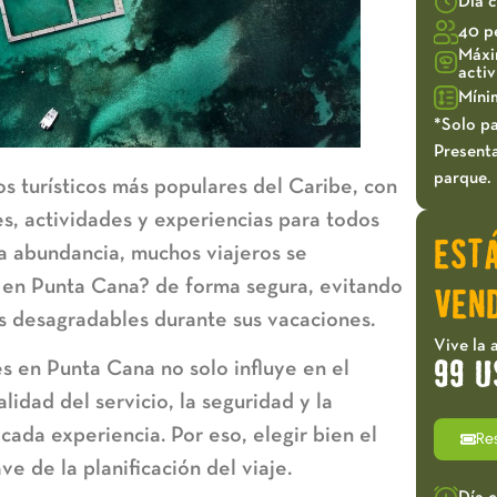
Día 
40 p
Máxi
acti
Míni
*Solo pa
Presenta
parque.
s turísticos más populares del Caribe, con
s, actividades y experiencias para todos
EST
ta abundancia, muchos viajeros se
 en Punta Cana?
de forma segura, evitando
VEND
as desagradables durante sus vacaciones.
Vive la 
es en Punta Cana
no solo influye en el
99 U
alidad del servicio, la seguridad y la
 cada experiencia. Por eso, elegir bien el
Re
e de la planificación del viaje.