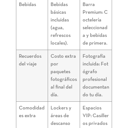
Bebidas
Bebidas
Barra
básicas
Premium:
C
incluidas
octelería
(agua,
seleccionad
refrescos
a y bebidas
locales).
de primera.
Recuerdos
Costo extra
Fotografía
del viaje
por
incluida:
Fot
paquetes
ógrafo
fotográficos
profesional
al final del
documentan
día.
do tu día.
Comodidad
Lockers y
Espacios
es extra
áreas de
VIP:
Casiller
descanso
os privados