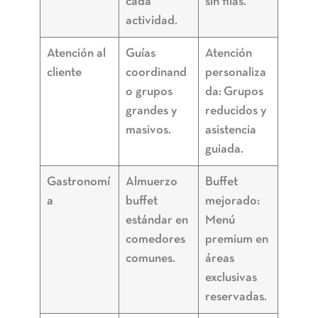
cada
sin filas.
actividad.
Atención al
Guías
Atención
cliente
coordinand
personaliza
o grupos
da:
Grupos
grandes y
reducidos y
masivos.
asistencia
guiada.
Gastronomí
Almuerzo
Buffet
a
buffet
mejorado:
estándar en
Menú
comedores
premium en
comunes.
áreas
exclusivas
reservadas.