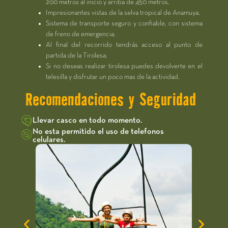
200 metros al inicio y arriba de 450 metros.
Impresionantes vistas de la selva tropical de Anamuya.
Sistema de transporte seguro y confiable, con sistema
de freno de emergencia.
Al final del recorrido tendrás acceso al punto de
partida de la Tirolesa.
Si no deseas realizar tirolesa puedes devolverte en el
telesilla y disfrutar un poco mas de la actividad.
Recomendaciones y Seguridad
Llevar casco en todo momento.
No esta permitido el uso de telefonos
celulares.