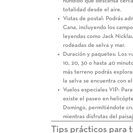
hundido que descansa cerca 
totalidad desde el aire.
Vistas de postal:
Podrás adm
Cana
, incluyendo los campo
leyendas como Jack Nickla
rodeadas de selva y mar.
Duración y paquetes:
Los vu
10, 20, 30 o hasta 40 minut
más terreno podrás explorar
la selva se encuentra con e
Vuelos especiales VIP:
Para 
existe el
paseo en helicópte
Domingo, permitiéndote cruz
mientras disfrutas del paisaj
Tips prácticos para 