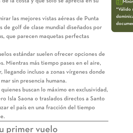
de la costa y que solo se aprecia en su
Míni
*Válido 
dominica
irar las
mejores vistas aéreas de Punta
documen
s de golf de clase mundial diseñados por
us, que parecen maquetas perfectas
elos estándar suelen ofrecer opciones de
os. Mientras más tiempo pases en el aire,
, llegando incluso a zonas vírgenes donde
l mar sin presencia humana.
quienes buscan lo máximo en exclusividad,
ro Isla Saona
o traslados directos a Santo
ar el país en una fracción del tiempo
e.
tu primer vuelo