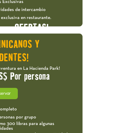
s Exclusivas
vidades de intercambio
exclusiva en restaurante.
OFERTAS!
INICANOS Y
DENTES!
aventura en La Hacienda Park!
S$ Por persona
servar
completo
ersonas por grupo
mo 300 libras para algunas
vidades