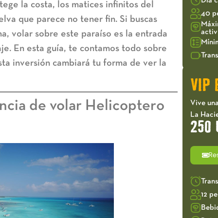
Día 
ege la costa, los matices infinitos del
40 p
lva que parece no tener fin. Si buscas
Máxi
acti
na
, volar sobre este paraíso es la entrada
Míni
je. En esta guía, te contamos todo sobre
Trans
 esta inversión cambiará tu forma de ver la
VIP 
ncia de volar Helicoptero
Vive una
La Haci
250 
Re
Tran
12 p
Bebi