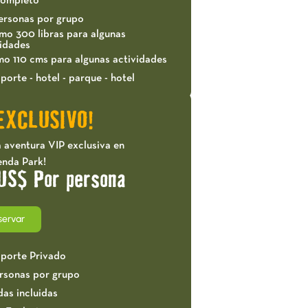
completo
ersonas por grupo
mo 300 libras para algunas
vidades
mo 110 cms para algunas actividades
porte - hotel - parque - hotel
EXCLUSIVO!
 aventura VIP exclusiva en
enda Park!
US$ Por persona
servar
sporte Privado
ersonas por grupo
das incluidas