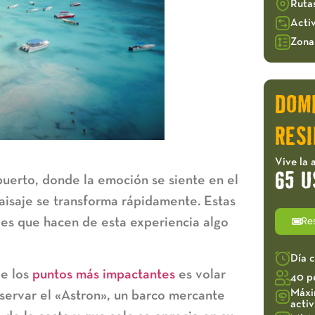
Ruta
Acti
Zona 
DOM
RESI
Vive la 
65 U
puerto, donde la emoción se siente en el
aisaje se transforma rápidamente. Estas
Re
les que hacen de esta experiencia algo
Día 
e los
puntos más impactantes
es
volar
40 p
Máxi
servar el «Astron», un barco mercante
acti