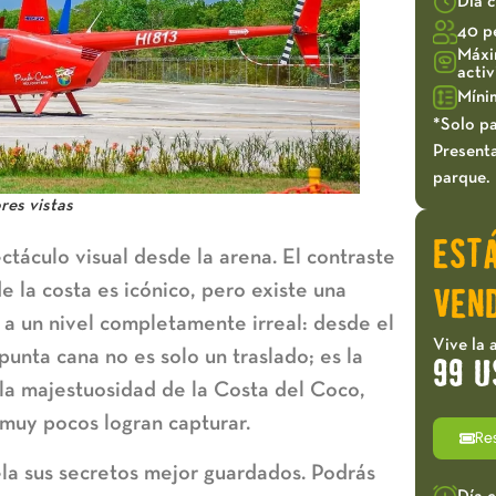
Día 
40 p
Máxi
acti
Míni
*Solo pa
Presenta
parque.
ores vistas
EST
ctáculo visual desde la arena. El contraste
e la costa es icónico, pero existe una
VEND
 a un nivel completamente irreal: desde el
Vive la 
 punta cana
no es solo un traslado; es la
99 U
 la majestuosidad de la Costa del Coco,
muy pocos logran capturar.
Re
ela sus secretos mejor guardados. Podrás