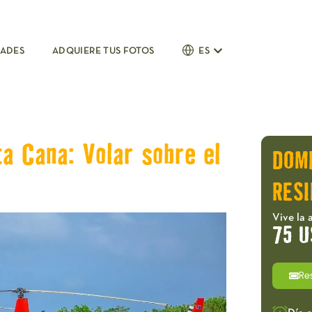
DADES
ADQUIERE TUS FOTOS
ES
a Cana: Volar sobre el
DOM
RESI
Vive la 
75 U
Re