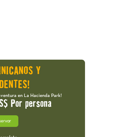
INICANOS Y
DENTES!
aventura en La Hacienda Park!
S$ Por persona
servar