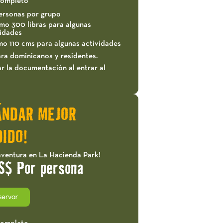
completo
ersonas por grupo
mo 300 libras para algunas
vidades
mo 110 cms para algunas actividades
ra dominicanos y residentes.
r la documentación al entrar al
ÁNDAR MEJOR
IDO!
aventura en La Hacienda Park!
S$ Por persona
servar