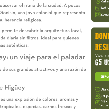
Ruta
observar el ritmo de la ciudad. A pocos
Acti
Dionisio
, una joya colonial que representa
Zona 
u herencia religiosa.
 permite descubrir la arquitectura local,
DOM
da diaria sin filtros, ideal para quienes
as auténticas.
RESI
y: un viaje para el paladar
Vive la 
65 U
 de sus grandes atractivos y una razón de
Re
de Higüey
Día 
40 p
es una explosión de colores, aromas y
Máxi
acti
tropicales, especias, carnes frescas y