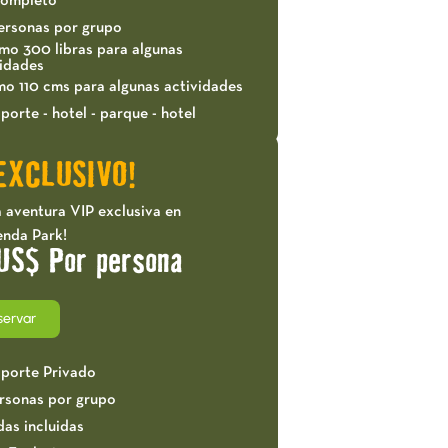
completo
ersonas por grupo
mo 300 libras para algunas
vidades
mo 110 cms para algunas actividades
porte - hotel - parque - hotel
EXCLUSIVO!
 aventura VIP exclusiva en
enda Park!
US$ Por persona
servar
sporte Privado
ersonas por grupo
das incluidas