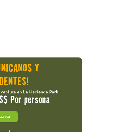
INICANOS Y
DENTES!
aventura en La Hacienda Park!
S$ Por persona
servar