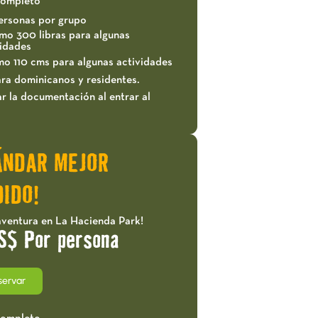
completo
ersonas por grupo
mo 300 libras para algunas
vidades
mo 110 cms para algunas actividades
ra dominicanos y residentes.
r la documentación al entrar al
ÁNDAR MEJOR
IDO!
aventura en La Hacienda Park!
S$ Por persona
servar