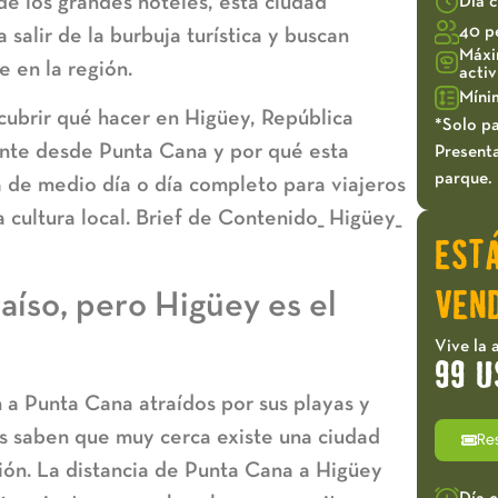
de los grandes hoteles, esta ciudad
Día 
40 p
salir de la burbuja turística y buscan
Máxi
 en la región.
acti
Míni
scubrir
qué hacer en Higüey, República
*Solo pa
ente desde Punta Cana y por qué esta
Presenta
parque.
 de medio día o día completo para viajeros
a cultura local. Brief de Contenido_ Higüey_
EST
aíso, pero Higüey es el
VEND
Vive la 
99 U
n a Punta Cana atraídos por sus playas y
os saben que muy cerca existe una ciudad
Re
ción.
La distancia de Punta Cana a Higüey