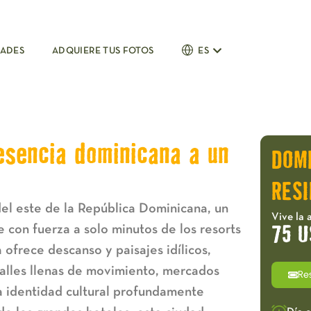
DADES
ADQUIERE TUS FOTOS
ES
esencia dominicana a un
DOM
a
RESI
del este de la República Dominicana, un
Vive la 
e con fuerza a solo minutos de los resorts
75 U
 ofrece descanso y paisajes idílicos,
calles llenas de movimiento, mercados
Re
na identidad cultural profundamente