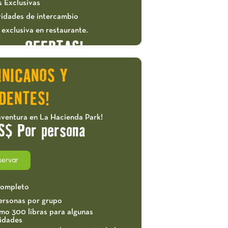
s Exclusivas
vidades de intercambio
exclusiva en restaurante.
OFERTAS!
INICANOS Y
DENTES!
aventura en La Hacienda Park!
S$ Por persona
servar
completo
ersonas por grupo
mo 300 libras para algunas
vidades