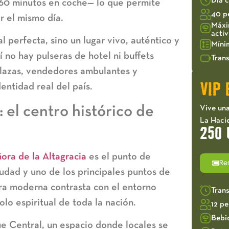
Día 
60 minutos en coche— lo que permite
40 p
r el mismo día.
Máxi
acti
 perfecta, sino un lugar vivo, auténtico y
Míni
no hay pulseras de hotel ni buffets
Trans
plazas, vendedores ambulantes y
entidad real del país.
VIP 
: el centro histórico de
Vive una
La Haci
250 
ora de la Altagracia
es el punto de
Re
udad y uno de los principales
puntos de
ura moderna contrasta con el entorno
Tran
lo espiritual de toda la nación.
12 p
Bebi
e Central
, un espacio donde locales se