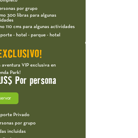
completo
ersonas por grupo
mo 300 libras para algunas
vidades
mo 110 cms para algunas actividades
porte - hotel - parque - hotel
EXCLUSIVO!
 aventura VIP exclusiva en
enda Park!
US$ Por persona
servar
sporte Privado
ersonas por grupo
das incluidas