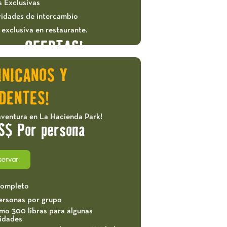
s Exclusivas
vidades de intercambio
exclusiva en restaurante.
OFERTAS!
INICANOS Y
DENTES!
aventura en La Hacienda Park!
S$ Por persona
servar
completo
ersonas por grupo
mo 300 libras para algunas
vidades