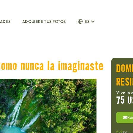
DADES
ADQUIERE TUS FOTOS
ES
Como nunca la imaginaste
DOM
RESI
Vive la 
75 U
Re