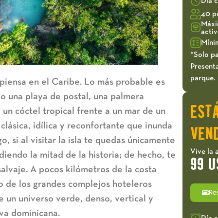
Día 
40 p
Máxi
acti
Míni
*Solo pa
Presenta
parque.
y piensa en el Caribe. Lo más probable es
o una playa de postal, una palmera
EST
y un cóctel tropical frente a un mar de un
clásica, idílica y reconfortante que inunda
VEND
go, si al visitar la isla te quedas únicamente
Vive la 
diendo la mitad de la historia; de hecho, te
99 U
alvaje. A pocos kilómetros de la costa
no de los grandes complejos hoteleros
Re
un universo verde, denso, vertical y
lva dominicana
.