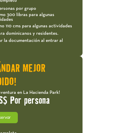
completo
ersonas por grupo
mo 300 libras para algunas
vidades
mo 110 cms para algunas actividades
ra dominicanos y residentes.
r la documentación al entrar al
ÁNDAR MEJOR
IDO!
aventura en La Hacienda Park!
S$ Por persona
servar