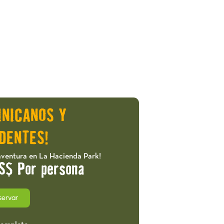
INICANOS Y
DENTES!
aventura en La Hacienda Park!
S$ Por persona
servar