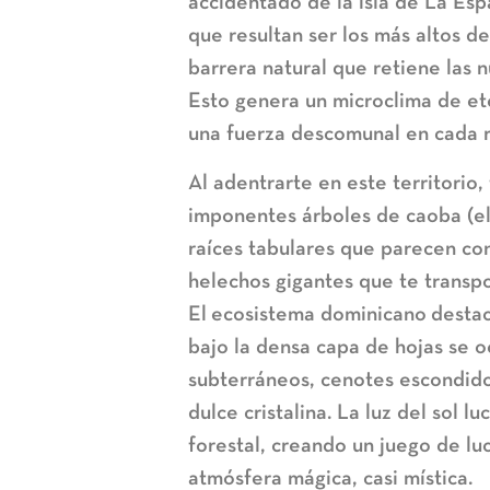
accidentado de la isla de La Es
que resultan ser los más altos de
barrera natural que retiene las 
Esto genera un microclima de et
una fuerza descomunal en cada r
Al adentrarte en este territori
imponentes árboles de caoba (el 
raíces tabulares que parecen co
helechos gigantes que te transpo
El
ecosistema dominicano
destac
bajo la densa capa de hojas se oc
subterráneos, cenotes escondido
dulce cristalina. La luz del sol l
forestal, creando un juego de lu
atmósfera mágica, casi mística.