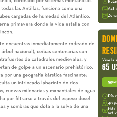
pañola, coronado por sistemas montañosos
Ruta
 todas las Antillas, funciona como una
Acti
Zona 
nubes cargadas de humedad del Atlántico.
erna primavera donde la vida estalla con
incón.
DOM
o, te encuentras inmediatamente rodeado de
RESI
árbol nacional), ceibas centenarias con
ntrafuertes de catedrales medievales, y
Vive la 
65 U
rtan de golpe a un escenario prehistórico.
a por una geografía kárstica fascinante:
Re
ulta un intrincado laberinto de ríos
s, cuevas milenarias y manantiales de agua
Día 
ucha por filtrarse a través del espeso dosel
40 p
ces y sombras que dota a la selva de una
Máxi
acti