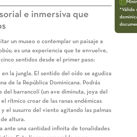
Míni
*Válido 
sorial e inmersiva que
dominica
os
documen
sitar un museo o contemplar un paisaje a
tobús; es una experiencia que te envuelve,
s cinco sentidos desde el primer paso:
 en la jungla. El sentido del oído se agudiza
auna de la República Dominicana
. Podrás
te del barrancolí (un ave diminuta, joya del
, el rítmico croar de las ranas endémicas
 y el susurro del viento agitando las palmas
de altura.
a ante una cantidad infinita de tonalidades