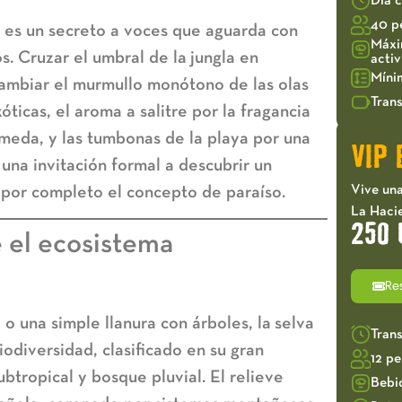
Día 
40 p
es un secreto a voces que aguarda con
Máxi
os. Cruzar el umbral de la
jungla en
acti
Míni
cambiar el murmullo monótono de las olas
Trans
óticas, el aroma a salitre por la fragancia
úmeda, y las tumbonas de la playa por una
VIP 
 una invitación formal a descubrir un
Vive una
 por completo el concepto de paraíso.
La Haci
250 
 el ecosistema
Re
o una simple llanura con árboles, la
selva
Tran
iodiversidad, clasificado en su gran
12 p
ropical y bosque pluvial. El relieve
Bebi