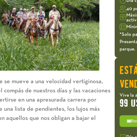
Día 
40 p
Máxi
acti
Míni
*Solo pa
Presenta
parque.
EST
se mueve a una velocidad vertiginosa,
VEND
el compás de nuestros días y las vacaciones
Vive la 
ertirse en una apresurada carrera por
99 U
 una lista de pendientes, los lujos más
n aquellos que nos obligan a bajar el
Re