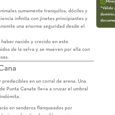
Míni
*Válido 
nimales sumamente tranquilos, dóciles y
dominica
encia infinita con jinetes principiantes y
documen
ransmite una enorme seguridad desde el
 haber nacido y crecido en este
idos de la selva y se mueven por ella con
sas.
 Cana
y predecibles en un corral de arena. Una
a de Punta Cana
te lleva a cruzar el umbral
indómita.
rarás en senderos flanqueados por