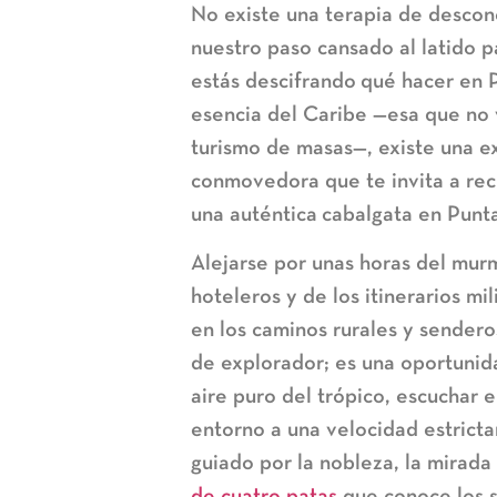
No existe una terapia de desco
nuestro paso cansado al latido p
estás descifrando
qué hacer en 
esencia del Caribe —esa que no
turismo de masas—, existe una e
conmovedora que te invita a recl
una auténtica
cabalgata en Punt
Alejarse por unas horas del mur
hoteleros y de los itinerarios m
en los caminos rurales y senderos
de explorador; es una oportunid
aire puro del trópico, escuchar el
entorno a una velocidad estrict
guiado por la nobleza, la mirada
de cuatro patas
que conoce los 