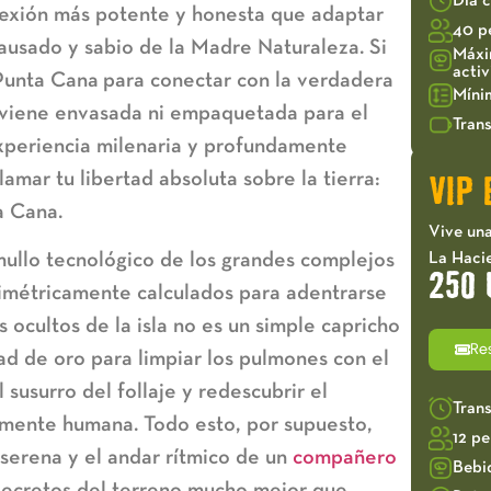
Día 
nexión más potente y honesta que adaptar
40 p
ausado y sabio de la Madre Naturaleza. Si
Máxi
acti
Punta Cana
para conectar con la verdadera
Míni
 viene envasada ni empaquetada para el
Trans
xperiencia milenaria y profundamente
amar tu libertad absoluta sobre la tierra:
VIP 
a Cana
.
Vive una
mullo tecnológico de los grandes complejos
La Haci
250 
ilimétricamente calculados para adentrarse
 ocultos de la isla no es un simple capricho
Re
ad de oro para limpiar los pulmones con el
 susurro del follaje y redescubrir el
Tran
amente humana. Todo esto, por supuesto,
12 p
 serena y el andar rítmico de un
compañero
Bebi
secretos del terreno mucho mejor que