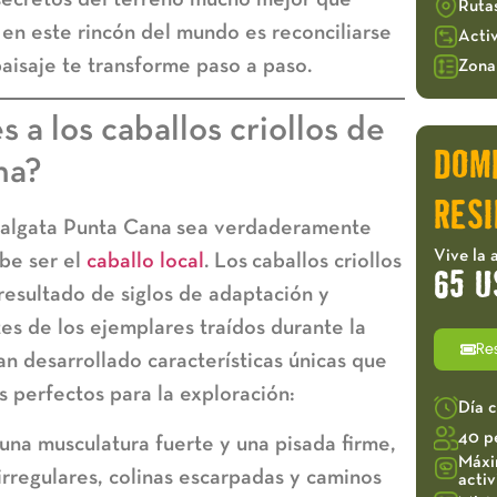
Ruta
 en este rincón del mundo es reconciliarse
Acti
paisaje te transforme paso a paso.
Zona 
 a los caballos criollos de
DOM
na?
RESI
algata Punta Cana
sea verdaderamente
Vive la 
ebe ser el
caballo local
. Los
caballos criollos
65 U
resultado de siglos de adaptación y
tes de los ejemplares traídos durante la
Re
an desarrollado características únicas que
 perfectos para la exploración:
Día 
40 p
na musculatura fuerte y una pisada firme,
Máxi
irregulares, colinas escarpadas y caminos
acti