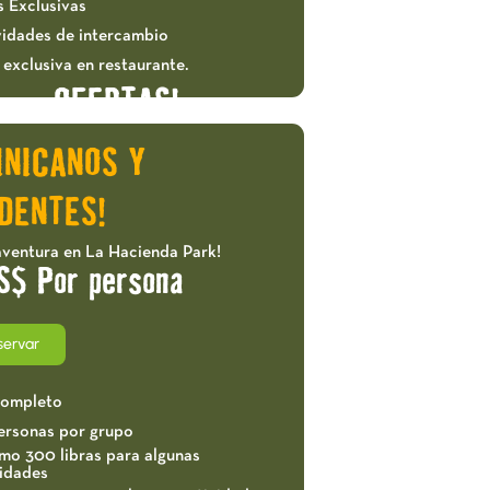
s Exclusivas
vidades de intercambio
exclusiva en restaurante.
OFERTAS!
INICANOS Y
DENTES!
aventura en La Hacienda Park!
S$ Por persona
servar
completo
ersonas por grupo
mo 300 libras para algunas
vidades