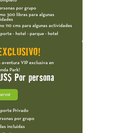
completo
ersonas por grupo
mo 300 libras para algunas
vidades
mo 110 cms para algunas actividades
porte - hotel - parque - hotel
EXCLUSIVO!
 aventura VIP exclusiva en
enda Park!
US$ Por persona
servar
sporte Privado
ersonas por grupo
das incluidas