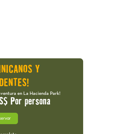
INICANOS Y
DENTES!
aventura en La Hacienda Park!
S$ Por persona
servar