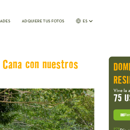
DADES
ADQUIERE TUS FOTOS
ES
 Cana con nuestros
DOM
RESI
Vive la 
75 U
Re