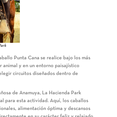
Park
aballo Punta Cana
se realice bajo los más
r animal y en un entorno paisajístico
elegir circuitos diseñados dentro de
tañosa de Anamuya,
La Hacienda Park
l para esta actividad. Aquí, los caballos
cionales, alimentación óptima y descansos
irectamente en su carácter feliz y relajado