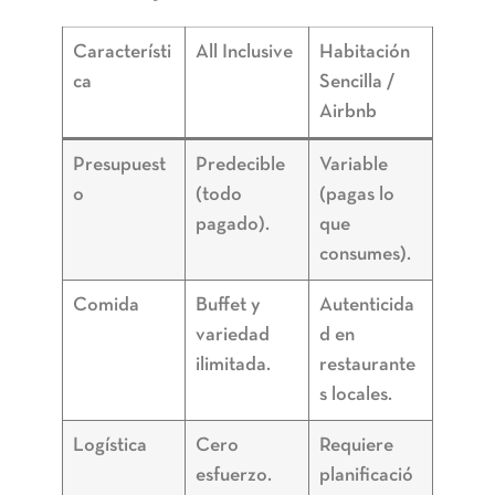
Característi
All Inclusive
Habitación
ca
Sencilla /
Airbnb
Presupuest
Predecible
Variable
o
(todo
(pagas lo
pagado).
que
consumes).
Comida
Buffet y
Autenticida
variedad
d en
ilimitada.
restaurante
s locales.
Logística
Cero
Requiere
esfuerzo.
planificació